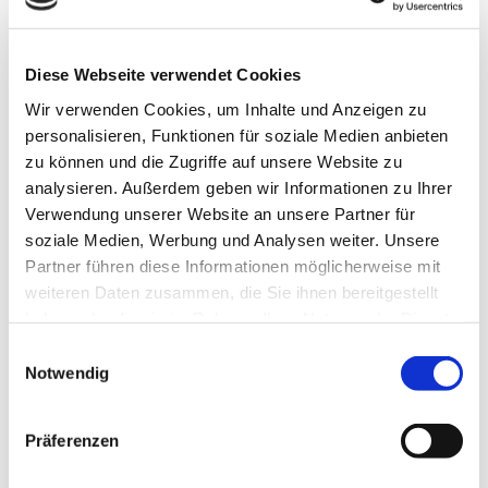
Zielgruppe:
Das Symposium richtet sich an
Diese Webseite verwendet Cookies
Anfänger und Fortgeschrittene
Wir verwenden Cookies, um Inhalte und Anzeigen zu
personalisieren, Funktionen für soziale Medien anbieten
Teilnahmegebühr:
Die Teilnahmegebühr
zu können und die Zugriffe auf unsere Website zu
beträgt pro Person 100,- EUR
analysieren. Außerdem geben wir Informationen zu Ihrer
Verwendung unserer Website an unsere Partner für
Anmeldung per eMail unter:
soziale Medien, Werbung und Analysen weiter. Unsere
Partner führen diese Informationen möglicherweise mit
Stephanie Stöcker
weiteren Daten zusammen, die Sie ihnen bereitgestellt
Abteilung für Nephrologie
haben oder die sie im Rahmen Ihrer Nutzung der Dienste
Klinikum rechts der Isar
gesammelt haben.
Einwilligungsauswahl
Notwendig
Ismaninger Str. 22
D – 81675 München
Präferenzen
Telefon +49 (0)89 4140 2231