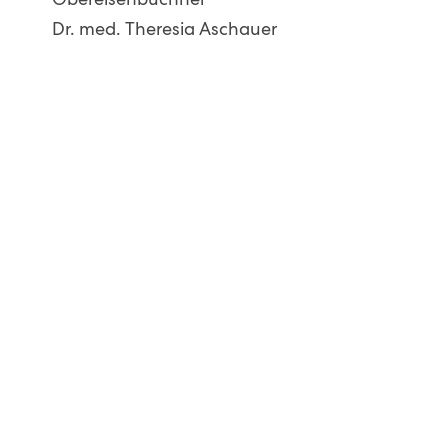
Obereisenbuchner
Dr. med. Theresia Aschauer
Newsletter abonnieren
Max-Stromeyer-Straße 116
78467 Konstanz
Tel.: 07531 3631000