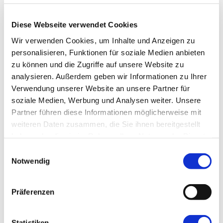
„Speziellen Neurologischen
Ultraschalldiagnostik“ anbieten zu können.
Diese Webseite verwendet Cookies
Der Schwerpunkt des Kurses wird die
Wir verwenden Cookies, um Inhalte und Anzeigen zu
zerebrovaskuläre Diagnostik sein. Wir
personalisieren, Funktionen für soziale Medien anbieten
zu können und die Zugriffe auf unsere Website zu
möchten aber auch die Möglichkeiten des
analysieren. Außerdem geben wir Informationen zu Ihrer
Ultraschalls auf der Intensivstation sowie
Verwendung unserer Website an unsere Partner für
der Muskel- und Nervensonografie
soziale Medien, Werbung und Analysen weiter. Unsere
aufzeigen. Im praktischen Teil besteht die
Partner führen diese Informationen möglicherweise mit
weiteren Daten zusammen, die Sie ihnen bereitgestellt
Möglichkeit, in Kleingruppen an modernen
haben oder die sie im Rahmen Ihrer Nutzung der Dienste
Geräten interessante Befunde selbst zu
gesammelt haben.
Einwilligungsauswahl
erheben, sowie neu erlernte Verfahren
Notwendig
direkt zu üben.
Präferenzen
Zielgruppe: Refresher, Fortgeschrittene
Statistiken