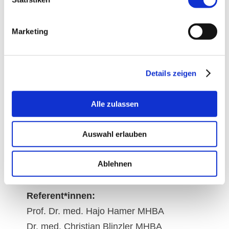
CME-Zertifizierung: beantragt
Marketing
Teilnahmegebühr: 200 €
Anmeldung: Per Mail an anna-
Details zeigen
lena.schwab@uk-erlangen.de
Alle zulassen
Auswahl erlauben
Download Programm
Ablehnen
Referent*innen:
Prof. Dr. med. Hajo Hamer MHBA
Dr. med. Christian Blinzler MHBA