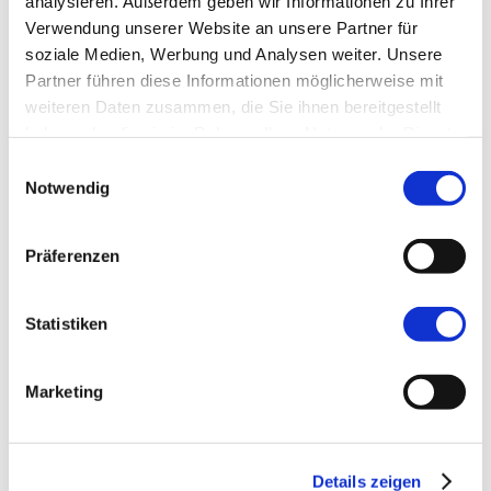
analysieren. Außerdem geben wir Informationen zu Ihrer
Verwendung unserer Website an unsere Partner für
Was kann man tun, wenn das Bild nicht
soziale Medien, Werbung und Analysen weiter. Unsere
aussagekräftig ist?
Partner führen diese Informationen möglicherweise mit
Kontrastmitteldosis und
weiteren Daten zusammen, die Sie ihnen bereitgestellt
Geräteeinstellungen
haben oder die sie im Rahmen Ihrer Nutzung der Dienste
Kriterien für eine optimale Registrierung
gesammelt haben.
Einwilligungsauswahl
Notwendig
Zielgruppe:
Einsteiger, Refresher
Teilnahmegebühr:
Kostenlos
Präferenzen
CME-Zertifizierung:
Beantragt
Statistiken
Anmeldung:
Weitere Informationen folgen
Marketing
Sprache:
Deutsch
Details zeigen