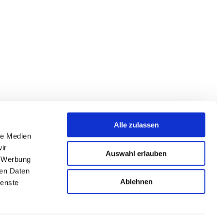
Newsletter abonnieren
Alle zulassen
le Medien
tz
Cookie-Erklärung
Impressum
Bracco Group
ir
Auswahl erlauben
, Werbung
ren Daten
© 2026 – Bracco Imaging Deutschland GmbH
Ablehnen
ienste