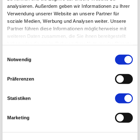
analysieren. Außerdem geben wir Informationen zu Ihrer
Ultraschall
Verwendung unserer Website an unsere Partner für
Leberraumforderungen unter CEUS mit
soziale Medien, Werbung und Analysen weiter. Unsere
praktischen Übungen und Live Schall –
Partner führen diese Informationen möglicherweise mit
Modul 1:
weiteren Daten zusammen, die Sie ihnen bereitgestellt
haben oder die sie im Rahmen Ihrer Nutzung der Dienste
– CEUS-Leberraumforderungen – vom
gesammelt haben.
Einwilligungsauswahl
Befund zur Diagnose
Notwendig
– Praktische Übungen / Live-Demos
Präferenzen
Veranstaltungsort
:
Ultraschallschule Erlangen
Medizinische Klinik 1
Statistiken
Universitätsklinikum Erlangen
Marketing
Teilnahmegebühr
: 250€
Paketpreis für beide Module: 450€