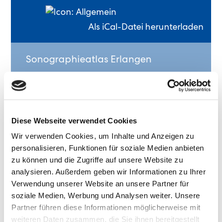
Als iCal-Datei herunterladen
Sonographieatlas Erlangen
Über die Fortbildung
Diese Webseite verwendet Cookies
Wir verwenden Cookies, um Inhalte und Anzeigen zu
Der Ultraschallatlas Erlangen bietet eine
personalisieren, Funktionen für soziale Medien anbieten
Sammlung von Ultraschallbildern und -
zu können und die Zugriffe auf unsere Website zu
videos initiiert durch die
analysieren. Außerdem geben wir Informationen zu Ihrer
Verwendung unserer Website an unsere Partner für
Ultraschallabteilung der Medizinischen
soziale Medien, Werbung und Analysen weiter. Unsere
Klinik 1 des Universitätsklinikums Erlangen.
Partner führen diese Informationen möglicherweise mit
Das Material darf gerne von Ärztinnen/
weiteren Daten zusammen, die Sie ihnen bereitgestellt