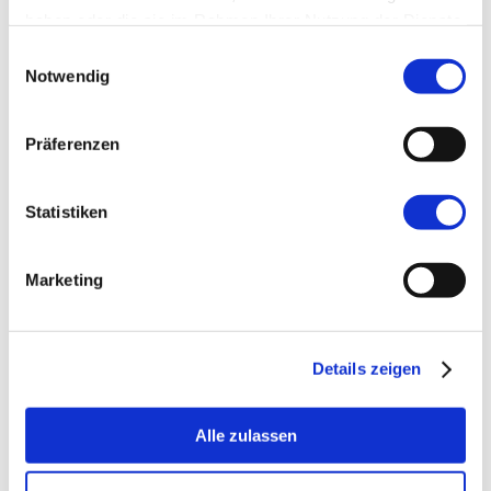
Ärzten für nicht kommerzielle Lehrzwecke
haben oder die sie im Rahmen Ihrer Nutzung der Dienste
gesammelt haben.
mit Quellenangabe verwendet werden. Die
Einwilligungsauswahl
Notwendig
Sammlung erhebt keinen Anspruch auf
Vollständigkeit, wird aber regelmäßig
Präferenzen
aktualisiert. Der Ultraschallatlas Erlangen
bietet auch interessante Kasuistiken zur =>
Statistiken
Kontrastmittelsonographie z.B. zu
unterschiedlichen Tumorentitäten der
Marketing
Leber.
Details zeigen
Zum Angebot
Alle zulassen